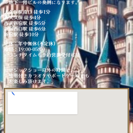
※地下一階ビルの奥側になります。
大久保駅南口 徒歩1分
新大久保 徒歩4分
西武新宿駅 徒歩5分
新宿西口駅 徒歩6分
新宿駅 徒歩10分
定休：年中無休(不定休)
時間：19:00-05:00
※ランチタイムも予約営業受付可能
※マジックショー以外の時間で、
照明付きカラオケやボードゲームでも
お楽しみ頂けます。