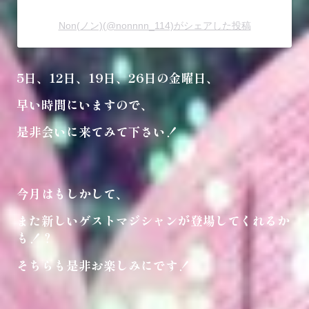
Non(ノン)(@nonnnn_114)がシェアした投稿
5日、12日、19日、26日の金曜日、
早い時間にいますので、
是非会いに来てみて下さい！
今月はもしかして、
また新しいゲストマジシャンが登場してくれるか
も！？
そちらも是非お楽しみにです！