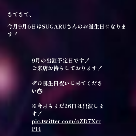
さてさて、
今月9月6日はSUGARUさんのお誕生日になりま
す！
9月の出演予定日です！
ご来店お待ちしております！
ぜひ誕生日祝いに来てくださ
い🎂
※今月もまだ26日は出演しま
す！
pic.twitter.com/oZD7Xrr
Pi4