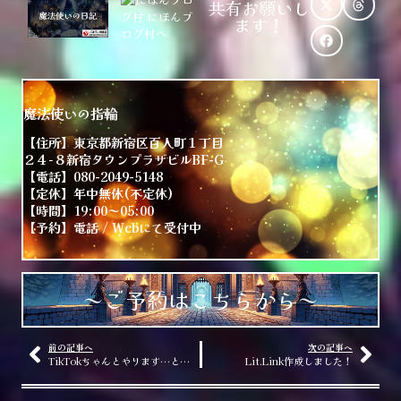
共有お願いし
ます！
魔法使いの指輪
【住所】東京都新宿区百人町１丁目
２４−８新宿タウンプラザビルBF-G
【電話】080-2049-5148
【定休】年中無休(不定休)
【時間】19:00～05:00
【予約】電話 / Webにて受付中
～ご予約はこちらから～
前の記事へ
次の記事へ
TikTokちゃんとやります…と思います！
Lit.Link作成しました！